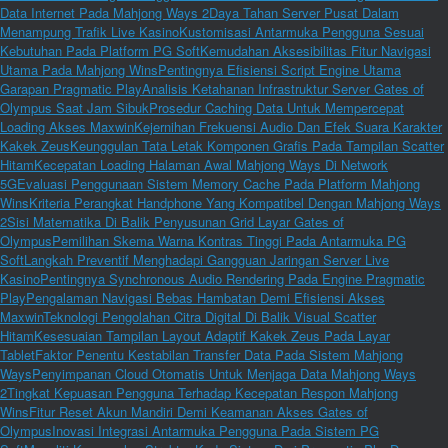
Data Internet Pada Mahjong Ways 2
Daya Tahan Server Pusat Dalam
Menampung Trafik Live Kasino
Kustomisasi Antarmuka Pengguna Sesuai
Kebutuhan Pada Platform PG Soft
Kemudahan Aksesibilitas Fitur Navigasi
Utama Pada Mahjong Wins
Pentingnya Efisiensi Script Engine Utama
Garapan Pragmatic Play
Analisis Ketahanan Infrastruktur Server Gates of
Olympus Saat Jam Sibuk
Prosedur Caching Data Untuk Mempercepat
Loading Akses Maxwin
Kejernihan Frekuensi Audio Dan Efek Suara Karakter
Kakek Zeus
Keunggulan Tata Letak Komponen Grafis Pada Tampilan Scatter
Hitam
Kecepatan Loading Halaman Awal Mahjong Ways Di Network
5G
Evaluasi Penggunaan Sistem Memory Cache Pada Platform Mahjong
Wins
Kriteria Perangkat Handphone Yang Kompatibel Dengan Mahjong Ways
2
Sisi Matematika Di Balik Penyusunan Grid Layar Gates of
Olympus
Pemilihan Skema Warna Kontras Tinggi Pada Antarmuka PG
Soft
Langkah Preventif Menghadapi Gangguan Jaringan Server Live
Kasino
Pentingnya Synchronous Audio Rendering Pada Engine Pragmatic
Play
Pengalaman Navigasi Bebas Hambatan Demi Efisiensi Akses
Maxwin
Teknologi Pengolahan Citra Digital Di Balik Visual Scatter
Hitam
Kesesuaian Tampilan Layout Adaptif Kakek Zeus Pada Layar
Tablet
Faktor Penentu Kestabilan Transfer Data Pada Sistem Mahjong
Ways
Penyimpanan Cloud Otomatis Untuk Menjaga Data Mahjong Ways
2
Tingkat Kepuasan Pengguna Terhadap Kecepatan Respon Mahjong
Wins
Fitur Reset Akun Mandiri Demi Keamanan Akses Gates of
Olympus
Inovasi Integrasi Antarmuka Pengguna Pada Sistem PG