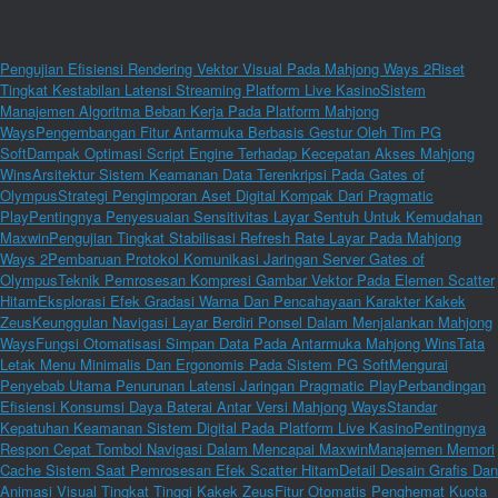
Pengujian Efisiensi Rendering Vektor Visual Pada Mahjong Ways 2
Riset
Tingkat Kestabilan Latensi Streaming Platform Live Kasino
Sistem
Manajemen Algoritma Beban Kerja Pada Platform Mahjong
Ways
Pengembangan Fitur Antarmuka Berbasis Gestur Oleh Tim PG
Soft
Dampak Optimasi Script Engine Terhadap Kecepatan Akses Mahjong
Wins
Arsitektur Sistem Keamanan Data Terenkripsi Pada Gates of
Olympus
Strategi Pengimporan Aset Digital Kompak Dari Pragmatic
Play
Pentingnya Penyesuaian Sensitivitas Layar Sentuh Untuk Kemudahan
Maxwin
Pengujian Tingkat Stabilisasi Refresh Rate Layar Pada Mahjong
Ways 2
Pembaruan Protokol Komunikasi Jaringan Server Gates of
Olympus
Teknik Pemrosesan Kompresi Gambar Vektor Pada Elemen Scatter
Hitam
Eksplorasi Efek Gradasi Warna Dan Pencahayaan Karakter Kakek
Zeus
Keunggulan Navigasi Layar Berdiri Ponsel Dalam Menjalankan Mahjong
Ways
Fungsi Otomatisasi Simpan Data Pada Antarmuka Mahjong Wins
Tata
Letak Menu Minimalis Dan Ergonomis Pada Sistem PG Soft
Mengurai
Penyebab Utama Penurunan Latensi Jaringan Pragmatic Play
Perbandingan
Efisiensi Konsumsi Daya Baterai Antar Versi Mahjong Ways
Standar
Kepatuhan Keamanan Sistem Digital Pada Platform Live Kasino
Pentingnya
Respon Cepat Tombol Navigasi Dalam Mencapai Maxwin
Manajemen Memori
Cache Sistem Saat Pemrosesan Efek Scatter Hitam
Detail Desain Grafis Dan
Animasi Visual Tingkat Tinggi Kakek Zeus
Fitur Otomatis Penghemat Kuota