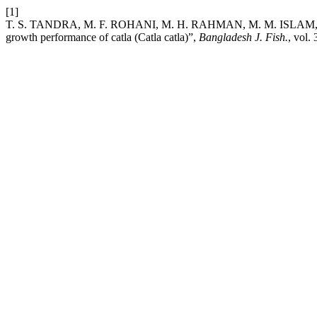
[1]
T. S. TANDRA, M. F. ROHANI, M. H. RAHMAN, M. M. ISLAM, and M.
growth performance of catla (Catla catla)”,
Bangladesh J. Fish.
, vol.