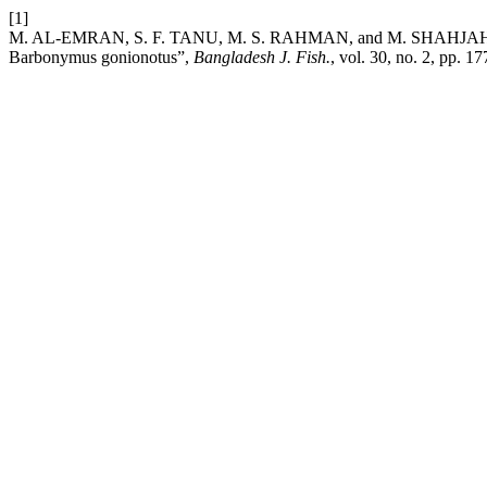
[1]
M. AL-EMRAN, S. F. TANU, M. S. RAHMAN, and M. SHAHJAHAN, “Eff
Barbonymus gonionotus”,
Bangladesh J. Fish.
, vol. 30, no. 2, pp. 